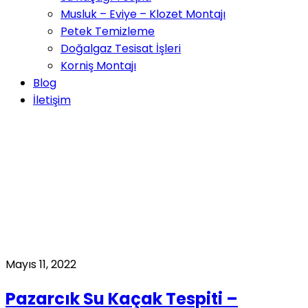
Musluk – Eviye – Klozet Montajı
Petek Temizleme
Doğalgaz Tesisat İşleri
Korniş Montajı
Blog
İletişim
Pazarcık anahtar teslimi
mekanik tesisat
Home
Blog
Posts Tagged "Pazarcık anahtar teslimi
mekanik tesisat"
Mayıs 11, 2022
Pazarcık Su Kaçak Tespiti –