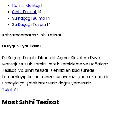
Korniş Montajı
1
Sıhhi Tesisat
14
Su Kaçağı Bulma
14
Su Kaçağı Tespiti
14
Kahramanmaraş Sıhhi Tesisat
En Uygun Fiyat Teklifi
Su Kaçağı Tespiti, Tıkanıklık Açma, Klozet ve Eviye
Montajı, Musluk Tamiri, Petek Temizleme ve Doğalgaz
Tesisatı vb. sıhhi tesisat işlerinizi en kısa sürede
tamamlayıp kullanımınıza sunuyoruz. İşinde uzman bir
firmayla çalışmak isterseniz doğru yerdesiniz…
Teklif Al
Mast Sıhhi Tesisat