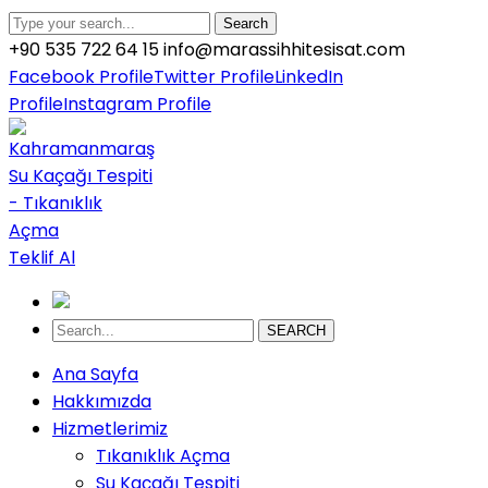
Search
+90 535 722 64 15
info@marassihhitesisat.com
Facebook Profile
Twitter Profile
LinkedIn
Profile
Instagram Profile
Teklif Al
SEARCH
Ana Sayfa
Hakkımızda
Hizmetlerimiz
Tıkanıklık Açma
Su Kaçağı Tespiti