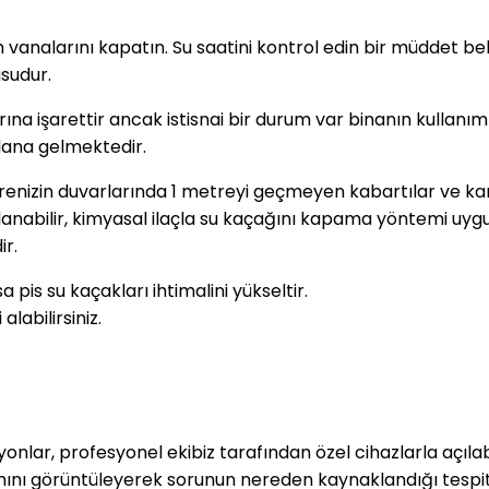
 vanalarını kapatın. Su saatini kontrol edin bir müddet b
usudur.
larına işarettir ancak istisnai bir durum var binanın kullan
dana gelmektedir.
nizin duvarlarında 1 metreyi geçmeyen kabartılar ve karar
abilir, kimyasal ilaçla su kaçağını kapama yöntemi uygula
ir.
is su kaçakları ihtimalini yükseltir.
labilirsiniz.
onlar, profesyonel ekibiz tarafından özel cihazlarla
açıla
nı görüntüleyerek sorunun nereden kaynaklandığı tespit edil