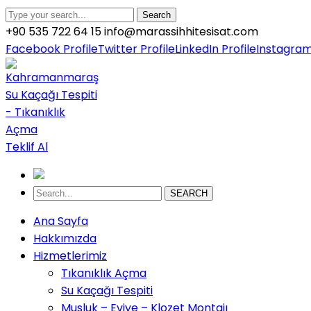
Search
+90 535 722 64 15
info@marassihhitesisat.com
Facebook Profile
Twitter Profile
LinkedIn Profile
Instagram
Teklif Al
SEARCH
Ana Sayfa
Hakkımızda
Hizmetlerimiz
Tıkanıklık Açma
Su Kaçağı Tespiti
Musluk – Eviye – Klozet Montajı