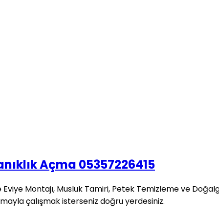
mi sıhhi tesisat
hi tesisat"
kanıklık Açma 05357226415
 Eviye Montajı, Musluk Tamiri, Petek Temizleme ve Doğalgaz 
mayla çalışmak isterseniz doğru yerdesiniz.