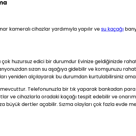
çma
nar kameralı cihazlar yardımıyla yapılır ve
su kaçağı
banyo
rı çok huzursuz edici bir durumdur Evinize geldiğinizde rah
. Banyonuzdan sızan su aşağıya gidebilir ve komşunuzu raha
arı yeniden alçılayarak bu durumdan kurtulabilirsiniz ama b
vcuttur. Telefonunuzla bir tık yaparak bankadan para haval
ar ve cihazlarla oradaki kaçağı tespit edebilir ve onarımın
nıza büyük dertler açabilir. Sızma olayları çok fazla evde 