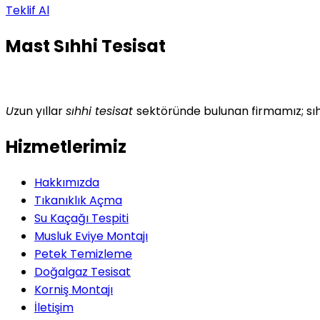
Teklif Al
Mast Sıhhi Tesisat
U
zun yıllar
sıhhi tesisat
sektöründe bulunan firmamız; sıh
Hizmetlerimiz
Hakkımızda
Tıkanıklık Açma
Su Kaçağı Tespiti
Musluk Eviye Montajı
Petek Temizleme
Doğalgaz Tesisat
Korniş Montajı
İletişim