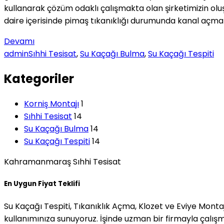
kullanarak çözüm odaklı çalışmakta olan şirketimizin ol
daire içerisinde pimaş tıkanıklığı durumunda kanal açma 
Devamı
admin
Sıhhi Tesisat
,
Su Kaçağı Bulma
,
Su Kaçağı Tespiti
Kategoriler
Korniş Montajı
1
Sıhhi Tesisat
14
Su Kaçağı Bulma
14
Su Kaçağı Tespiti
14
Kahramanmaraş Sıhhi Tesisat
En Uygun Fiyat Teklifi
Su Kaçağı Tespiti, Tıkanıklık Açma, Klozet ve Eviye Monta
kullanımınıza sunuyoruz. İşinde uzman bir firmayla çalış