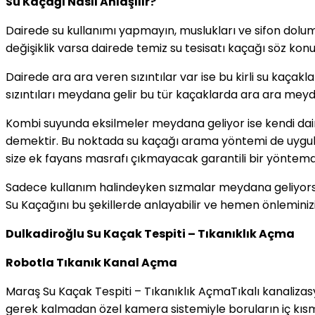
Su Kaçağı Nasıl Anlaşılır?
Dairede su kullanımı yapmayın, muslukları ve sifon dolum
değişiklik varsa dairede temiz su tesisatı kaçağı söz kon
Dairede ara ara veren sızıntılar var ise bu kirli su kaçak
sızıntıları meydana gelir bu tür kaçaklarda ara ara mey
Kombi suyunda eksilmeler meydana geliyor ise kendi daire
demektir. Bu noktada su kaçağı arama yöntemi de uygulan
size ek fayans masrafı çıkmayacak garantili bir yöntemd
Sadece kullanım halindeyken sızmalar meydana geliyorsa p
Su Kaçağını bu şekillerde anlayabilir ve hemen önleminizi a
Dulkadiroğlu Su Kaçak Tespiti – Tıkanıklık Açma
Robotla Tıkanık Kanal Açma
Maraş Su Kaçak Tespiti – Tıkanıklık AçmaTıkalı kanalizasy
gerek
kalmadan özel kamera sistemiyle boruların iç kısmı