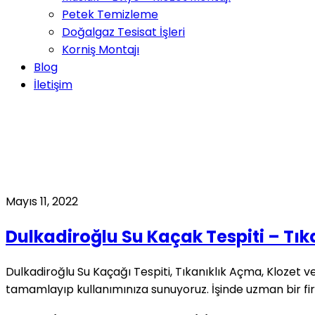
Petek Temizleme
Doğalgaz Tesisat İşleri
Korniş Montajı
Blog
İletişim
Dulkadiroğlu anahtar tesli
Home
Blog
Posts Tagged "Dulkadiroğlu anahtar teslimi sıh
Mayıs 11, 2022
Dulkadiroğlu Su Kaçak Tespiti – Tı
Dulkadiroğlu Su Kaçağı Tespiti, Tıkanıklık Açma, Klozet ve
tamamlayıp kullanımınıza sunuyoruz. İşinde uzman bir fir